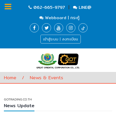
|
062-665-9797
LINE@
Webboard | กระทู้
Homepage
เข้าสู่ระบบ | ลงทะเบียน
Waste
Water
Equipment
Pump
&
Valve
(อุปกรณ์
Home
/
News & Events
บำบัด
น้ำ
เสีย,
ปั๊ม
GOTRADING.CO.TH
และ
News Update
วาล์ว)