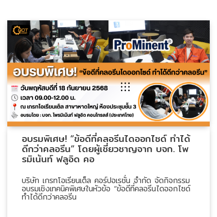
ENVIRONMENT
&
Antipollution
(สิ่ง
แวดล้อม
และ
ระบบ
ป้องกัน
มลพิษ)
INSTRUMENT
อบรมพิเศษ! “ข้อดีที่คลอรีนไดออกไซด์ ทำได้
&
ดีกว่าคลอรีน” โดยผู้เชี่ยวชาญจาก บจก. โพ
AUTOMATIONS
รมิเน้นท์ ฟลูอิด คอ
(อุปกรณ์
วัด
บริษัท เกรทโอเรียนเต็ล คอร์ปอเรชั่น จำกัด จัดกิจกรรม
คุม
อบรมเชิงเทคนิคพิเศษในหัวข้อ “ข้อดีที่คลอรีนไดออกไซด์
ทำได้ดีกว่าคลอรีน
และ
ระบบ