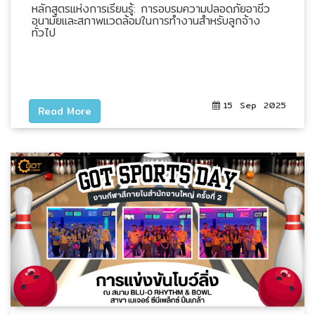
หลักสูตรแห่งการเรียนรู้: การอบรมความปลอดภัยอาชีว
HYDRAULIC
อนามัยและสภาพแวดล้อมในการทำงานสำหรับลูกจ้าง
ทั่วไป
POWER
TRANSMISSION
(มอเตอร์
เกียร์
15 Sep 2025
Read More
และ
ระบบ
ส่ง
กำลัง)
CONVEYOR
(โซ่
และ
สายพาน
ลำเลียง
รวม
อุ