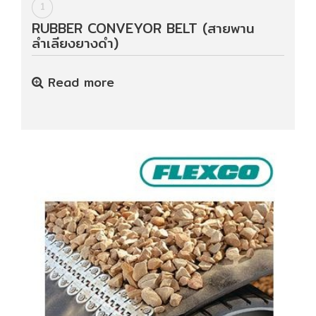
ปก
1
รณ์
RUBBER CONVEYOR BELT (สายพาน
อื่นๆ)
ลำเลียงยางดำ)
Read more
Projects
Services
Repair
request
Reference
News
&
Activity