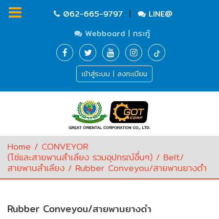
|
062-665-9797
LINE@
Webboard | กระทู้
Homepage
เข้าสู่ระบบ | ลงทะเบียน
Waste
Water
Equipment
Pump
&
Valve
(อุปกรณ์
Home
/
CONVEYOR
บำบัด
(โซ่และสายพานลำเลียง รวมอุปกรณ์อื่นๆ)
/
Belt/
น้ำ
สายพานลำเลียง
/ Rubber Conveyou/สายพานยางดำ
เสีย,
ปั๊ม
และ
วาล์ว)
Rubber Conveyou/สายพานยางดำ