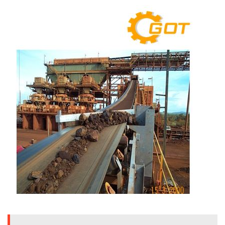
ENVIRONMENT
&
Antipollution
(สิ่ง
แวดล้อม
และ
ระบบ
ป้องกัน
มลพิษ)
INSTRUMENT
&
AUTOMATIONS
(อุปกรณ์
วัด
คุม
และ
ระบบ