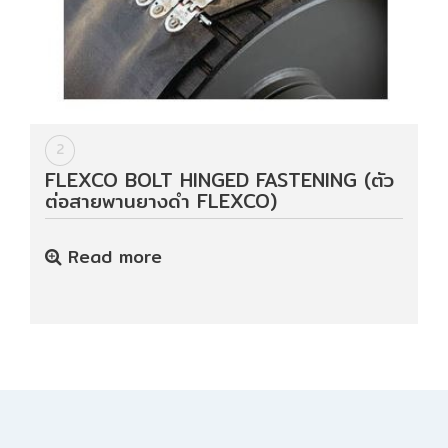
Data
Center
Document
2
FLEXCO BOLT HINGED FASTENING (ตัว
ต่อสายพานยางดำ FLEXCO)
About
Us
Read more
Contact
Us
Our
Customer