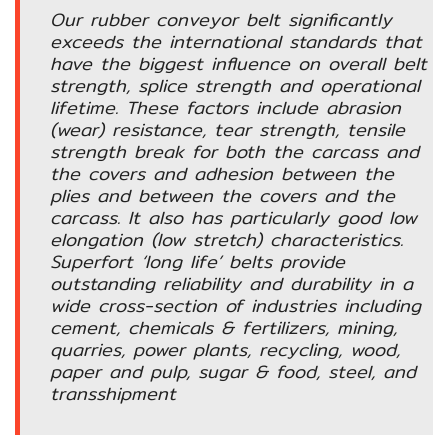
อัตโนมัติ)
Our rubber conveyor belt significantly
exceeds the international standards that
have the biggest influence on overall belt
เครื่อง
strength, splice strength and operational
วัด
lifetime. These factors include abrasion
คุณภาพ
(wear) resistance, tear strength, tensile
น้ำ
strength break for both the carcass and
และ
the covers and adhesion between the
เซ็นเซอร์
plies and between the covers and the
(Water
carcass. It also has particularly good low
Analyzer
elongation (low stretch) characteristics.
&
Superfort ‘long life’ belts provide
Sensors)
outstanding reliability and durability in a
wide cross-section of industries including
cement, chemicals & fertilizers, mining,
FAN
quarries, power plants, recycling, wood,
,
paper and pulp, sugar & food, steel, and
BLOWER
transshipment
,
PNEUMATIC
&