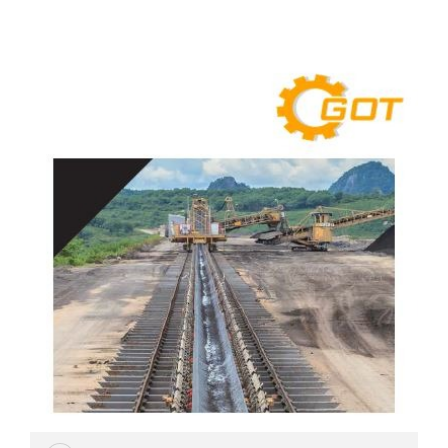
HYDRAULIC
POWER
TRANSMISSION
(มอเตอร์
เกียร์
และ
ระบบ
ส่ง
กำลัง)
CONVEYOR
(โซ่
และ
สายพาน
ลำเลียง
รวม
อุ