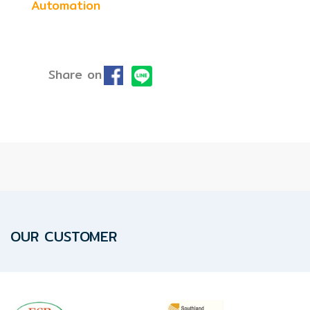
Automation
ปก
รณ์
อื่นๆ)
Share on
Projects
Services
Repair
request
Reference
OUR CUSTOMER
News
&
Activity