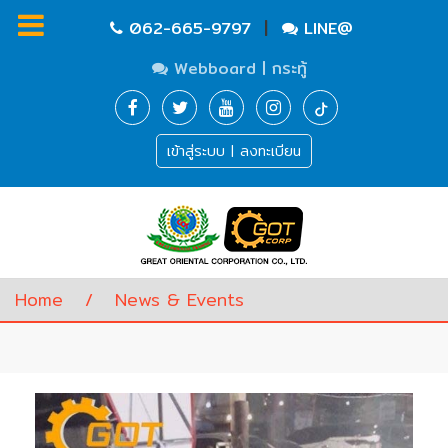
|
062-665-9797
LINE@
Webboard | กระทู้
Homepage
เข้าสู่ระบบ | ลงทะเบียน
Waste
Water
Equipment
Pump
&
Valve
(อุปกรณ์
Home
/
News & Events
บำบัด
น้ำ
เสีย,
ปั๊ม
และ
วาล์ว)