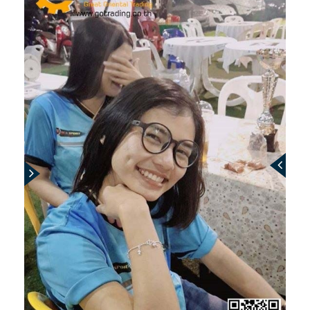
ENVIRONMENT
&
Antipollution
(สิ่ง
แวดล้อม
และ
ระบบ
ป้องกัน
มลพิษ)
INSTRUMENT
&
AUTOMATIONS
(อุปกรณ์
วัด
คุม
และ
ระบบ