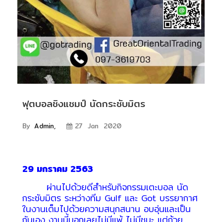
อัตโนมัติ)
เครื่อง
วัด
คุณภาพ
น้ำ
และ
เซ็นเซอร์
(Water
ฟุตบอลชิงแชมป์ นัดกระชับมิตร
Analyzer
&
By
Admin,
27 Jan 2020
Sensors)
FAN
29 มกราคม 2563
,
ผ่านไปด้วยดีสำหรับกิจกรรมเตะบอล นัด
BLOWER
กระชับมิตร ระหว่างทีม Gulf และ Got บรรยากาศ
,
ในงานเต็มไปด้วยความสนุกสนาน อบอุ่นและเป็น
PNEUMATIC
กันเอง งานนี้บอกเลยไม่มีแพ้ ไม่มีชนะ แต่ถ้วย
&