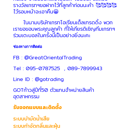
รางวัลเกรทฯขอฝากไว้ที่ลูกค้าก่อนนะค้า 🥰🥰🥰🥰
HYDRAULIC
ไว้รอบหน้าจะเอาคืน😀
ในนามบริษัทเกรทโอเรียนเต็ลเทรดดิ้ง พวก
POWER
เราขอขอบพระคุณลูกค้า ที่ให้เกียรติเชิญทีมเกรทฯ
TRANSMISSION
ร่วมเตะบอลในครั้งนี้เป็นอย่างยิ่งนะคะ
(มอเตอร์
เกียร์
ช่องทางการติดต่อ
และ
ระบบ
FB : @GreatOrientalTrading
ส่ง
Tel : 095-0787525 , 089-7899943
กำลัง)
Line ID : @gotrading
CONVEYOR
GOTก้าวสู่ปีที่50 ตัวแทนจำหน่ายสินค้า
(โซ่
อุตสาหกรรม
และ
รับออกแบบและติดตั้ง
สายพาน
ลำเลียง
ระบบบำบัดน้ำเสีย
รวม
ระบบกำจัดกลิ่นและฝุ่น
อุ