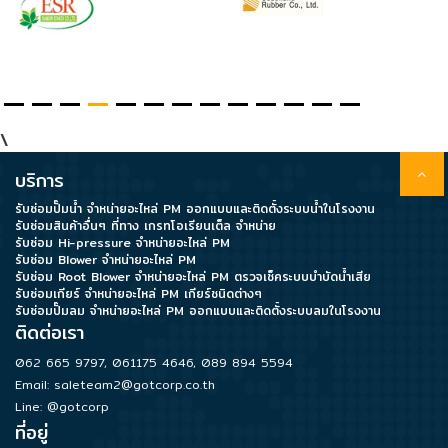
Data
Center
\
Document
บริการ
รับซ่อมปั๊มน้ำ จำหน่ายอะไหล่ PM ออกแบบและติดตั้งระบบน้ำในโรงงาน
About
รับซ่อมสินค้าอื่นๆ ที่ทาง เกรทโอเรียนเต็ล จำหน่าย
Us
รับซ่อม Hi-pressure จำหน่ายอะไหล่ PM
รับซ่อม Blower จำหน่ายอะไหล่ PM
รับซ่อม Root Blower จำหน่ายอะไหล่ PM ตรวจเช็คระบบบำบัดน้ำเสีย
รับซ่อมเกียร์ จำหน่ายอะไหล่ PM เกียร์ชนิดต่างๆ
Contact
รับซ่อมปั๊มลม จำหน่ายอะไหล่ PM ออกแบบและติดตั้งระบบลมในโรงงาน
Us
ติดต่อเรา
062 665 9797
,
061175 4646
,
089 894 5594
Our
Email:
saleteam2@gotcorp.co.th
Customer
Line: @gotcorp
ที่อยู่