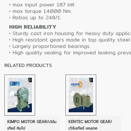
• max input power 187 kW.
HYDRAULIC
• max torque 14000 Nm.
• Ratios up to 248/1.
POWER
HIGH RELIABILITY
TRANSMISSION
• Sturdy cast iron housing for heavy duty applic
(มอเตอร์
• High resistant gears made in top quality steel.
เกียร์
• Largely proportioned bearings.
และ
• High quality sealing for improved leaking preve
ระบบ
ส่ง
RELATED PRODUCTS
กำลัง)
CONVEYOR
(โซ่
และ
สายพาน
ลำเลียง
รวม
KIMPO MOTOR GEAR/เวิร์ม
KENTEC MOTOR GEAR/
อุ
เกียร์ คิมโป
เวิร์มเกียร์ เคนเทค