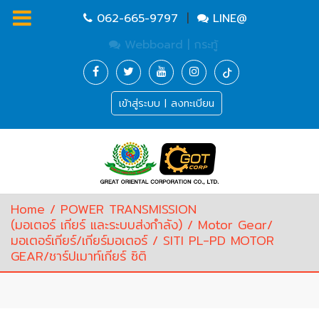
062-665-9797
|
LINE@
Webboard | กระทู้
Homepage
เข้าสู่ระบบ | ลงทะเบียน
Waste
Water
Equipment
Pump
&
Valve
(อุปกรณ์
Home
/
POWER TRANSMISSION
บำบัด
(มอเตอร์ เกียร์ และระบบส่งกำลัง)
/
Motor Gear/
น้ำ
มอเตอร์เกียร์/เกียร์มอเตอร์
/ SITI PL-PD MOTOR
เสีย,
GEAR/ชาร์ปเมาท์เกียร์ ซิติ
ปั๊ม
และ
วาล์ว)