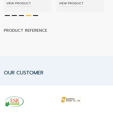
ปก
VIEW PRODUCT
VIEW PRODUCT
รณ์
อื่นๆ)
Projects
PRODUCT REFERENCE
Services
Repair
request
OUR CUSTOMER
Reference
News
&
Activity