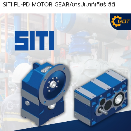
SITI PL-PD MOTOR GEAR/ชาร์ปเมาท์เกียร์ ซิติ
ENVIRONMENT
&
Antipollution
(สิ่ง
แวดล้อม
และ
ระบบ
ป้องกัน
มลพิษ)
INSTRUMENT
&
AUTOMATIONS
(อุปกรณ์
วัด
คุม
และ
ระบบ
อัตโนมัติ)