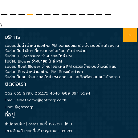
Data
Center
\
บริการ
Document
รับซ่อมปั๊มน้ำ จำหน่ายอะไหล่ PM ออกแบบและติดตั้งระบบน้ำในโรงงาน
รับซ่อมสินค้าอื่นๆ ที่ทาง เกรทโอเรียนเต็ล จำหน่าย
รับซ่อม Hi-pressure จำหน่ายอะไหล่ PM
รับซ่อม Blower จำหน่ายอะไหล่ PM
About
รับซ่อม Root Blower จำหน่ายอะไหล่ PM ตรวจเช็คระบบบำบัดน้ำเสีย
Us
รับซ่อมเกียร์ จำหน่ายอะไหล่ PM เกียร์ชนิดต่างๆ
รับซ่อมปั๊มลม จำหน่ายอะไหล่ PM ออกแบบและติดตั้งระบบลมในโรงงาน
ติดต่อเรา
Contact
062 665 9797
,
061175 4646
,
089 894 5594
Us
Email:
saleteam2@gotcorp.co.th
Line: @gotcorp
ที่อยู่
Our
สำนักงานใหญ่ อาคารเลขที่ 19/20 หมู่ที่ 3
Customer
แขวงฉิมพลี เขตตลิ่งชัน กรุงเทพฯ 10170