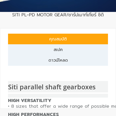
SITI PL-PD MOTOR GEAR/ชาร์ปเมาท์เกียร์ ซิติ
เครื่อง
วัด
คุณภาพ
น้ำ
คุณสมบัติ
และ
เซ็นเซอร์
สเปค
(Water
Analyzer
ดาวน์โหลด
&
Sensors)
Siti parallel shaft gearboxes
FAN
,
BLOWER
HIGH VERSATILITY
,
• 8 sizes that offer a wide range of possible mo
PNEUMATIC
HIGH PERFORMANCES
&