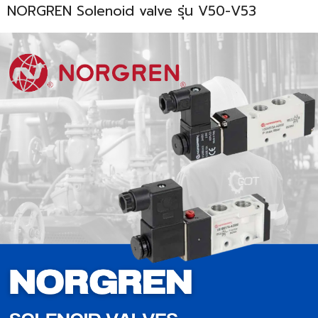
NORGREN Solenoid valve รุ่น V50-V53
ENVIRONMENT
&
Antipollution
(สิ่ง
แวดล้อม
และ
ระบบ
ป้องกัน
มลพิษ)
INSTRUMENT
&
AUTOMATIONS
(อุปกรณ์
วัด
คุม
และ
ระบบ
อัตโนมัติ)