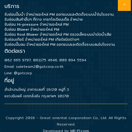
บริการ
รับซ่อมปั๊มน้ำ จำหน่ายอะไหล่ PM ออกแบบและติดตั้งระบบน้ำในโรงงาน
Data
รับซ่อมสินค้าอื่นๆ ที่ทาง เกรทโอเรียนเต็ล จำหน่าย
Center
รับซ่อม Hi-pressure จำหน่ายอะไหล่ PM
รับซ่อม Blower จำหน่ายอะไหล่ PM
รับซ่อม Root Blower จำหน่ายอะไหล่ PM ตรวจเช็คระบบบำบัดน้ำเสีย
รับซ่อมเกียร์ จำหน่ายอะไหล่ PM เกียร์ชนิดต่างๆ
Document
รับซ่อมปั๊มลม จำหน่ายอะไหล่ PM ออกแบบและติดตั้งระบบลมในโรงงาน
ติดต่อเรา
062 665 9797
,
061175 4646
,
089 894 5594
About
Email:
saleteam2@gotcorp.co.th
Us
Line: @gotcorp
ที่อยู่
Contact
สำนักงานใหญ่ อาคารเลขที่ 19/20 หมู่ที่ 3
Us
แขวงฉิมพลี เขตตลิ่งชัน กรุงเทพฯ 10170
Our
Copyright 2016 - Great oriental corporation Co., Ltd. All Rights
Customer
Reserved.
Developed by
ME-FI.com