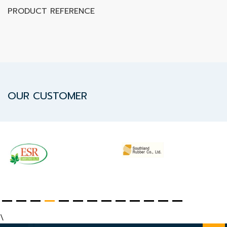
ปก
PRODUCT REFERENCE
รณ์
อื่นๆ)
Projects
Services
OUR CUSTOMER
Repair
request
Reference
News
&
\
Activity