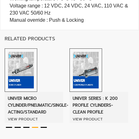
HYDRAULIC
Voltage range : 12 VDC, 24 VDC, 24 VAC, 110 VAC &
230 VAC 50/60 Hz
Manual override : Push & Locking
POWER
TRANSMISSION
(มอเตอร์
RELATED PRODUCTS
เกียร์
และ
ระบบ
ส่ง
กำลัง)
CONVEYOR
UNIVER MICRO
UNIVER SERIES : K 200
(โซ่
CYLINDER/PNEUMATIC/SINGLE-
PROFILE CYLINDERS-
และ
ACTING/STANDARD
CLEAN PROFILE
สายพาน
ลำเลียง
VIEW PRODUCT
VIEW PRODUCT
รวม
อุ