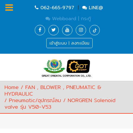
062-665-9797
|
LINE@
Webboard | กระทู้
Homepage
เข้าสู่ระบบ | ลงทะเบียน
Waste
Water
Equipment
Pump
&
Valve
(อุปกรณ์
Home
/
FAN , BLOWER , PNEUMATIC &
บำบัด
HYDRAULIC
น้ำ
/
Pneumatic/อุปกรณ์ลม
/ NORGREN Solenoid
เสีย,
valve รุ่น V50-V53
ปั๊ม
และ
วาล์ว)