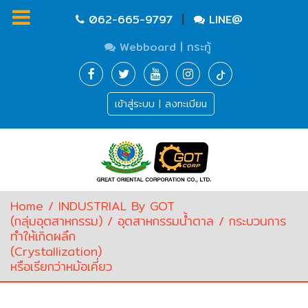
|
062-665-9797
LINE@
Webboard | กระทู้
Homepage
เข้าสู่ระบบ | ลงทะเบียน
Waste
Water
Equipment
Pump
&
Valve
(อุปกรณ์
Home
/
INDUSTRIAL By GOT
บำบัด
(กลุ่มอุตสาหกรรม)
/
อุตสาหกรรมน้ำตาล
/ กระบวนการ
น้ำ
ทำให้เกิดผลึก
เสีย,
(Crystallization)
ปั๊ม
หรือเรียกว่าหม้อเคี่ยว
และ
วาล์ว)