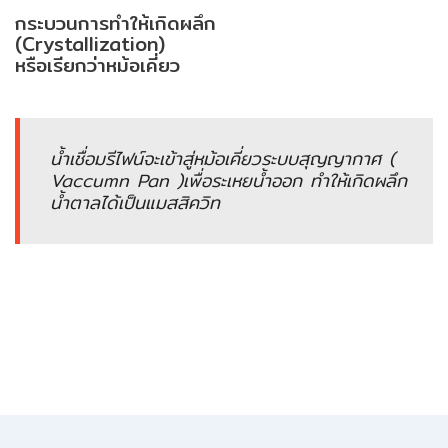
กระบวนการทำให้เกิดผลึก
ENVIRONMENT
(Crystallization)
&
หรือเรียกว่าหม้อเคี่ยว
Antipollution
(สิ่ง
แวดล้อม
และ
น้ำเชื่อมรีไฟน์จะเข้าสู่หม้อเคี่ยวระบบสุญญากาศ (
ระบบ
Vaccumn Pan )เพื่อระเหยน้ำออก ทำให้เกิดผลึก
ป้องกัน
น้ำตาลได้เป็นแมสสิควิท
มลพิษ)
INSTRUMENT
&
AUTOMATIONS
(อุปกรณ์
วัด
คุม
และ
ระบบ