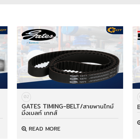
02
GATES TIMING-BELT/สายพานไทม์
มิ่งเบลท์ เกทส์
READ MORE