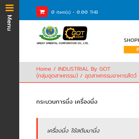
0 item(s) - 0.00 THB
Menu
Homepage
SHOPP
Waste
Water
Equipment
Home
/
INDUSTRIAL By GOT
Pump
(กลุ่มอุตสาหกรรม)
/
อุตสาหกรรมอาหารสัตว์
/
&
Valve
(อุปกรณ์
บำบัด
กระบวนการนึ่ง เครื่องนึ่ง
น้ำ
เสีย,
ปั๊ม
และ
เครื่องนึ่ง ใช้สตีมมานึ่ง
วาล์ว)