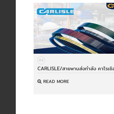
อัตโนมัติ)
เครื่อง
วัด
คุณภาพ
น้ำ
และ
เซ็นเซอร์
(Water
Analyzer
04
&
CARLISLE/สายพานส่งกำลัง คาไรเซิ
Sensors)
READ MORE
FAN
,
BLOWER
,
PNEUMATIC
&