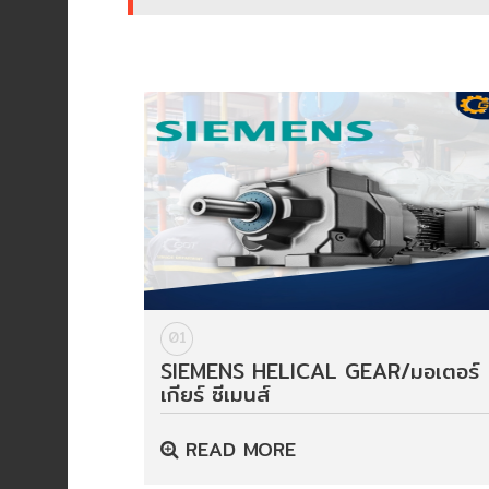
ENVIRONMENT
&
Antipollution
(สิ่ง
แวดล้อม
และ
ระบบ
ป้องกัน
มลพิษ)
INSTRUMENT
&
01
AUTOMATIONS
SIEMENS HELICAL GEAR/มอเตอร์
(อุปกรณ์
เกียร์ ซีเมนส์
วัด
คุม
READ MORE
และ
ระบบ