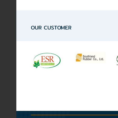
HYDRAULIC
POWER
OUR CUSTOMER
TRANSMISSION
(มอเตอร์
เกียร์
และ
ระบบ
ส่ง
กำลัง)
CONVEYOR
(โซ่
และ
สายพาน
ลำเลียง
\
รวม
อุ