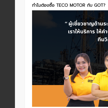
HYDRAULIC
ทำไมต้องซื้อ TECO MOTOR กับ GOT?
POWER
TRANSMISSION
(มอเตอร์
เกียร์
และ
ระบบ
ส่ง
กำลัง)
CONVEYOR
(โซ่
และ
สายพาน
ลำเลียง
รวม
อุ