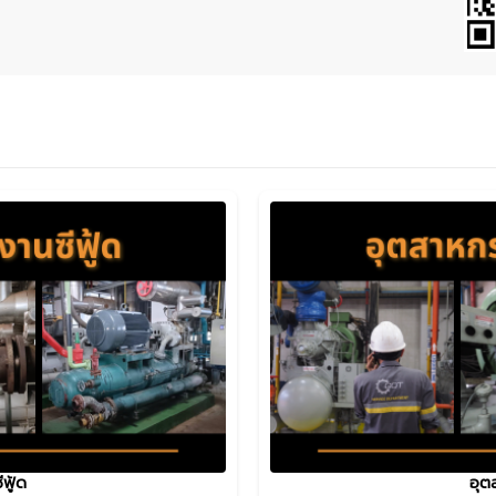
ฟู้ด
อุต