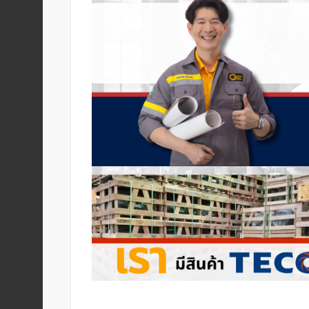
เครื่อง
วัด
คุณภาพ
น้ำ
และ
เซ็นเซอร์
(Water
Analyzer
&
Sensors)
FAN
,
BLOWER
,
PNEUMATIC
&