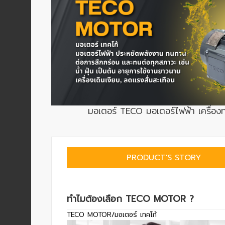
ENVIRONMENT
&
Antipollution
(สิ่ง
แวดล้อม
และ
ระบบ
ป้องกัน
มลพิษ)
มอเตอร์ TECO มอเตอร์ไฟฟ้า เครื่อง
INSTRUMENT
&
PRODUCT'S STORY
AUTOMATIONS
(อุปกรณ์
วัด
คุม
ทำไมต้องเลือก TECO MOTOR ?
และ
TECO MOTOR/มอเตอร์ เทคโก้
ระบบ
อัตโนมัติ)