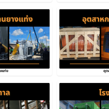
งแท่ง
อุต