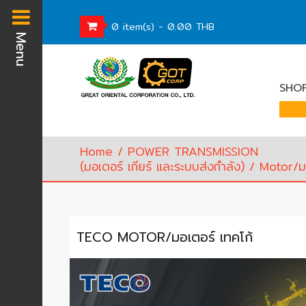
0 item(s) - 0.00 THB
Menu
Homepage
SHOP
Waste
Water
Equipment
Pump
Home
/
POWER TRANSMISSION
&
(มอเตอร์ เกียร์ และระบบส่งกำลัง)
/
Motor/ม
Valve
(อุปกรณ์
บำบัด
น้ำ
TECO MOTOR/มอเตอร์ เทคโก้
เสีย,
ปั๊ม
และ
วาล์ว)